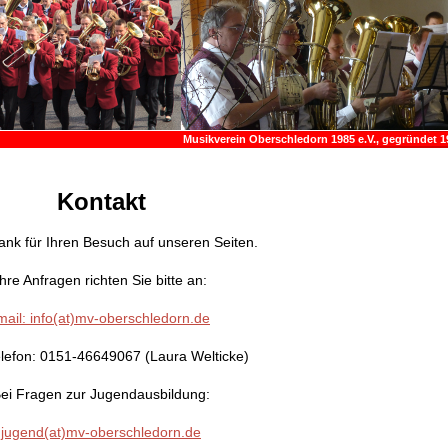
Musikverein Oberschledorn 1985 e.V., gegründet 1
Kontakt
ank für Ihren Besuch auf unseren Seiten.
Ihre Anfragen richten Sie bitte an:
mail:
info(at)mv-oberschledorn.de
lefon: 0151-46649067 (Laura Welticke)
ei Fragen zur Jugendausbildung:
jugend(at)mv-oberschledorn.de