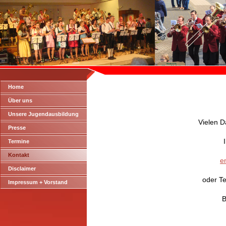
Home
Über uns
Unsere Jugendausbildung
Vielen D
Presse
Termine
Kontakt
e
Disclaimer
oder
Te
Impressum + Vorstand
B